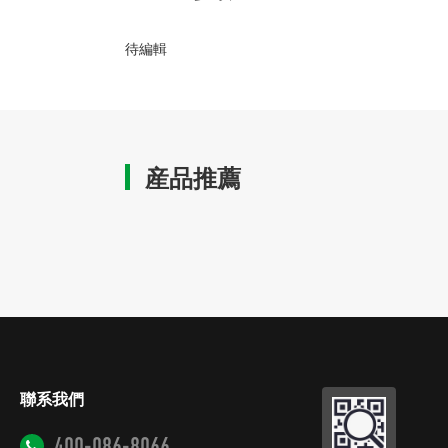
待編輯
産品推薦
聯系我們
400-086-8066