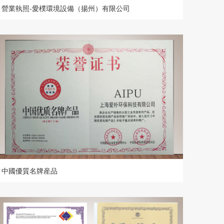
營業執照-愛樸環境設備（揚州）有限公司
中國優質名牌産品